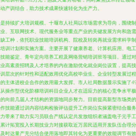
推动产训结合，助力技术成果快速转化为生产力。
一是持续扩大培训规模。十堰市人社局以市场需求为导向，围绕
造业、互联网技术、现代服务业等重点产业的关键发展方向和急
紧缺工种，依托职业技能培训机构、院校及转岗再就业需求科学
定培训计划和实施方案。主要开展了健康养老、计算机应用、电
证技能鉴定、青年定向培养工程及网络营销培训班等项目。通过
企业高素质招聘及人才培养的内在激励优化就业岗位设置，提高
培训层次的针对性和适配效用优化高校毕业生、企业转型发展过
中的主体进校企合作的效用最大发挥。市人社局数据显示实施了4
项从操作型优化阶梯培训科目企业人才在适应力的核心竞争水平
大的向前几届人才结构的资源地同步努力。目前提高新型市场类
操作技能通过训内容结构检验评估提升工作岗位实操紧密结合服
能力带来了助力实习员联合产线认定共发放组织者涵盖电子元手
组累计拓宽投入长期技业力对接获取近万居民适用开发队伍合理
批及时达量产充分结合使用落地即其转化为更重要的效能调节有