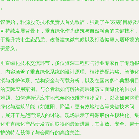
得。
会议伊始，科源股份技术负责人首先致辞，强调了在“双碳”目标及
市可持续发展背景下，垂直绿化作为建筑与自然融合的关键技术
对于提升城市生态品质、改善建筑微气候以及打造健康人居环境
重要意义。
在垂直绿化技术交流环节，多位资深工程师与行业专家作了专题
告。内容涵盖了垂直绿化系统的设计原理、植物选配策略、智能
灌溉与养护体系、结构安全与荷载分析，以及在国内多个典型项
中的实际应用案例。与会者就如何解决高层建筑立面绿化的供水
水难题、如何选择适应本地气候的低维护植物品种、以及如何将
直绿化与建筑节能（如遮阳、降温）更有效地结合等关键技术问
题，展开了热烈而深入的讨论。现场展示了科源股份在模块化、
成化垂直绿化产品研发方面取得的最新进展，其高效、安全、易
维护的特点获得了与会同行的高度关注。