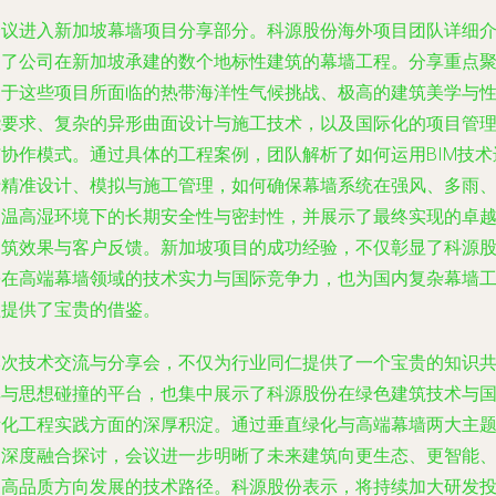
会议进入新加坡幕墙项目分享部分。科源股份海外项目团队详细
绍了公司在新加坡承建的数个地标性建筑的幕墙工程。分享重点
焦于这些项目所面临的热带海洋性气候挑战、极高的建筑美学与
能要求、复杂的异形曲面设计与施工技术，以及国际化的项目管
与协作模式。通过具体的工程案例，团队解析了如何运用BIM技术
行精准设计、模拟与施工管理，如何确保幕墙系统在强风、多雨
高温高湿环境下的长期安全性与密封性，并展示了最终实现的卓
建筑效果与客户反馈。新加坡项目的成功经验，不仅彰显了科源
份在高端幕墙领域的技术实力与国际竞争力，也为国内复杂幕墙
程提供了宝贵的借鉴。
本次技术交流与分享会，不仅为行业同仁提供了一个宝贵的知识
享与思想碰撞的平台，也集中展示了科源股份在绿色建筑技术与
际化工程实践方面的深厚积淀。通过垂直绿化与高端幕墙两大主
的深度融合探讨，会议进一步明晰了未来建筑向更生态、更智能
更高品质方向发展的技术路径。科源股份表示，将持续加大研发