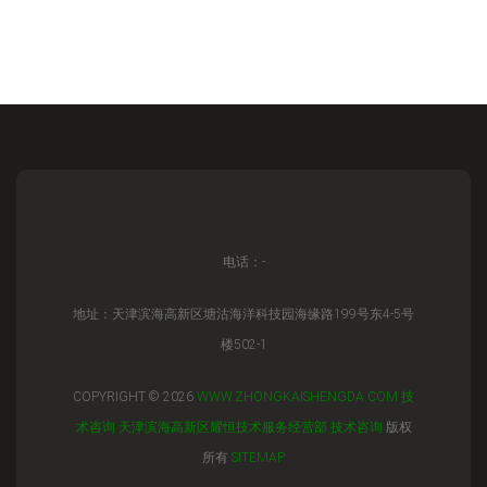
电话：-
地址：天津滨海高新区塘沽海洋科技园海缘路199号东4-5号
楼502-1
COPYRIGHT © 2026
WWW.ZHONGKAISHENGDA.COM
技
术咨询
天津滨海高新区耀恒技术服务经营部
技术咨询
版权
所有
SITEMAP